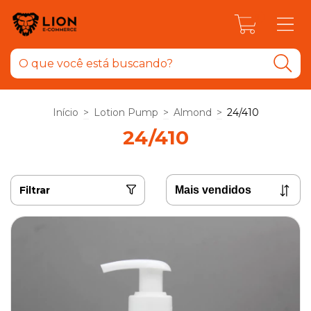
0
Início
>
Lotion Pump
>
Almond
>
24/410
24/410
Filtrar